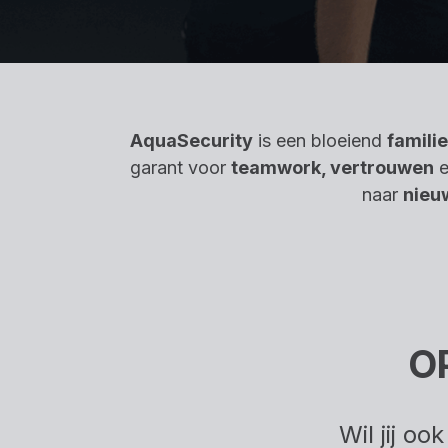
AquaSecurity
is een bloeiend
familie
garant voor
teamwork, vertrouwen
e
naar
nieuw
O
Wil jij o