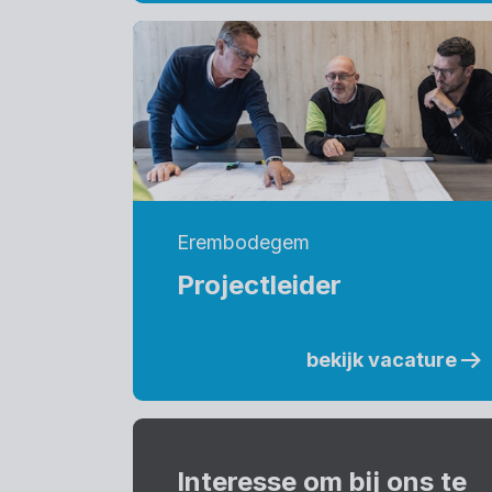
Erembodegem
Projectleider
bekijk vacature
Interesse om bij ons te