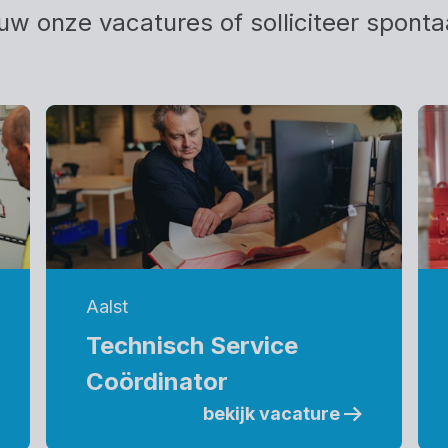
uw onze vacatures of solliciteer sponta
Aalst
Technisch Service
Coördinator
bekijk vacature