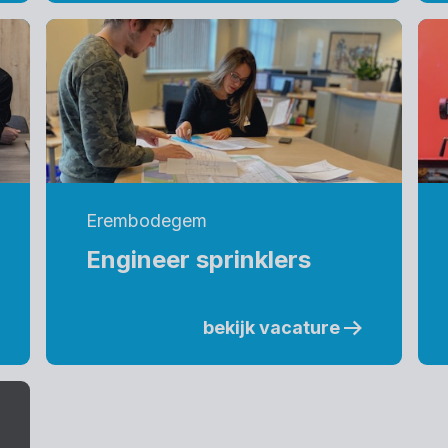
Erembodegem
Engineer sprinklers
bekijk vacature