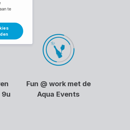
e
aan te
kies
rden
ren
Fun @ work met de
& 9u
Aqua Events