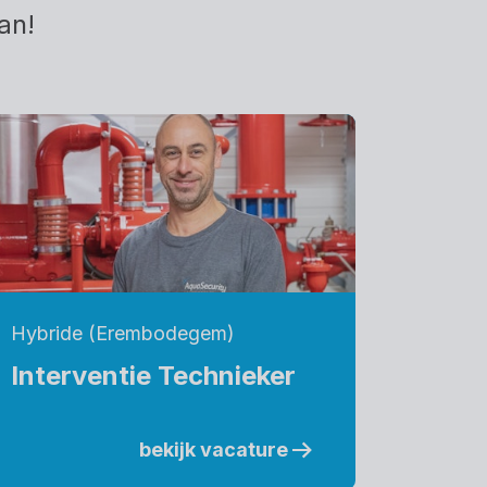
an!
Hybride (Erembodegem)
Interventie Technieker
bekijk vacature