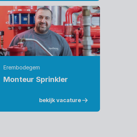
Erembodegem
Monteur Sprinkler
bekijk vacature