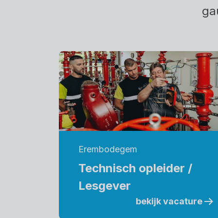
ga
Erembodegem
Technisch opleider /
Lesgever
bekijk vacature