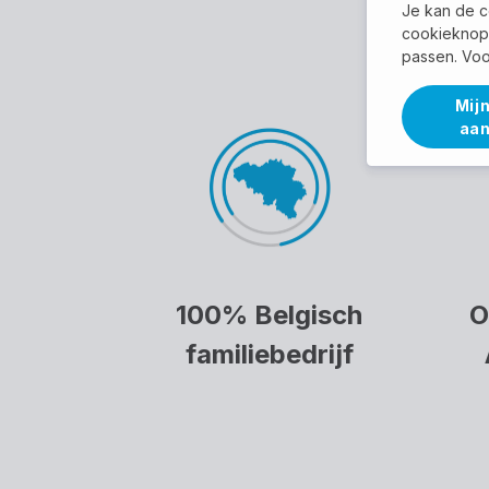
Je kan de c
cookieknop 
passen. Voo
Mijn
aa
100% Belgisch
O
familiebedrijf